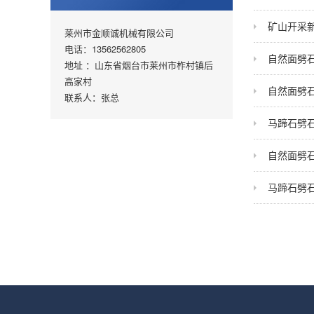
矿山开采
莱州市金顺诚机械有限公司
电话：13562562805
自然面劈
地址 ：山东省烟台市莱州市柞村镇后
高家村
自然面劈
联系人：张总
马蹄石劈
自然面劈
马蹄石劈