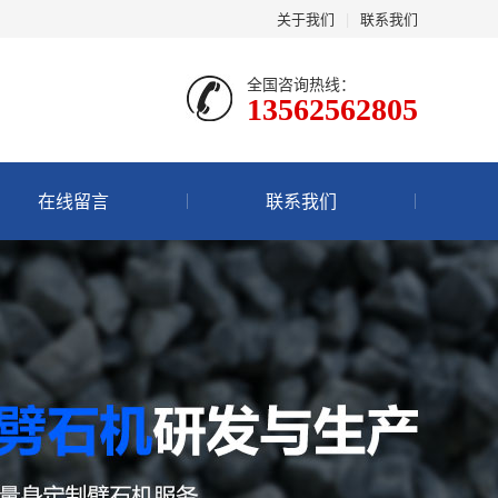
关于我们
|
联系我们
全国咨询热线：
13562562805
在线留言
联系我们