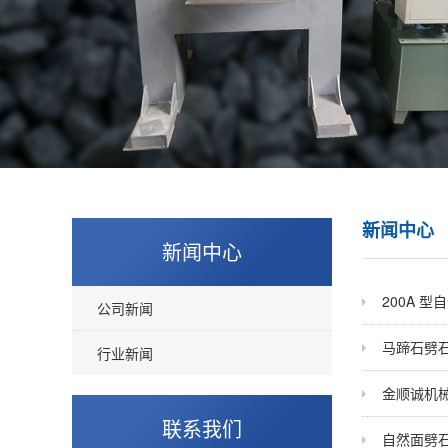
新闻中心
新闻中心
200A 
公司新闻
马蹄石劈
行业新闻
金顺诚机
联系我们
自然面劈