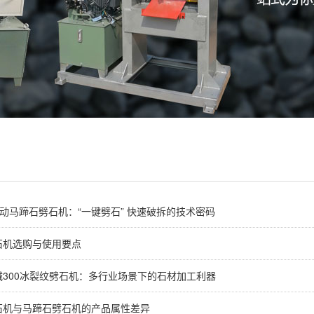
型自动马蹄石劈石机：“一键劈石” 快速破拆的技术密码
石机选购与使用要点
械300冰裂纹劈石机：多行业场景下的石材加工利器
石机与马蹄石劈石机的产品属性差异