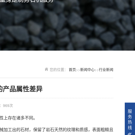
您的位置：
首页
>>
新闻中心
>>
行业新闻
的产品属性差异
：969次
服
务
性上存在诸多不同。
热
线
械加工出的石材，保留了岩石天然的纹理和质感，表面粗糙且