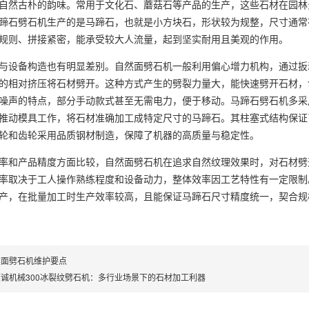
自然古朴的韵味。常用于文化石、蘑菇石等产品的生产，这些石材在园林
蹄石劈石机生产的是马蹄石，也就是小方块石，形状较为规整，尺寸通常在3
规则、拼接紧密，能承受较大人流量，起到坚实耐用且美观的作用。
设备构造也有明显差别。自然面劈石机一般利用偏心增力机构，通过扳
的相对挤压将石材劈开。这种方式产生的劈裂力量大，能快速劈开石材，
噪声的特点，部分手动款式甚至无需电力，便于移动。马蹄石劈石机多采
推动模具工作，将石材准确加工成特定尺寸的马蹄石。其柱塞式结构保证
轮和齿轮采用品质钢材制造，保障了机器的高质量与稳定性。
和产品精度方面比较，自然面劈石机在追求自然纹理效果时，对石材劈
率取决于工人操作熟练程度和设备动力，整体效率因工艺特性有一定限制
产，在批量加工时生产效率较高，且能保证马蹄石尺寸精度统一，契合规
然面劈石机维护要点
诚机械300冰裂纹劈石机：多行业场景下的石材加工利器