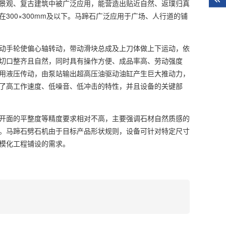
景观、复古建筑中被广泛应用，能营造出贴近自然、返璞归真
00×300mm及以下。马蹄石广泛应用于广场、人行道的铺
动手轮使偏心轴转动，带动滑块总成及上刀体做上下运动，依
切口整齐且自然，同时具有操作方便、成品率高、劳动强度
用液压传动，由泵站输出超高压油驱动油缸产生巨大推动力，
了高工作速度、低噪音、低冲击的特性，并且设备的关键部
开面的平整度等精度要求相对不高，主要强调石材自然质感的
。马蹄石劈石机由于目标产品形状规则，设备可针对特定尺寸
模化工程铺设的需求。