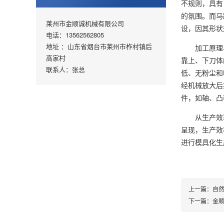
不规则，具有
的氛围。而马
莱州市金顺诚机械有限公司
设，因其形状
电话：13562562805
地址 ：山东省烟台市莱州市柞村镇后
加工原理与
高家村
靠上、下刀体
联系人：张总
低、无粉尘和
经机械放大后
件，如轴、凸
从生产效率
呈现，生产效
进行模具化生
上一篇：
自
下一篇：
金顺