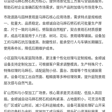
以自动马蹄石劈石机为核心，提供场景化加工方案与全链路服务，
帮助石材企业准确匹配市场需求，提升产品附加值与市场竞争力。
市政道路与园林景观是马蹄石核心应用场景，需求特点是规格统
一、批量大、品质稳定。金顺诚自动马蹄石劈石机可批量生产厚
度、尺寸一致的马蹄石，劈裂面自然粗犷，契合景观石材质感要
求，成品可直接用于人行道、树坑、花坛、景观墙等铺装。设备加
工的马蹄石抗压强度高、耐磨性好，能承受行人与车辆长期碾压，
使用寿命长，降低后期维护成本。
小区庭院与私家庭院场景，更注重个性化纹理与定制规格。金顺诚
设备支持定制化加工，可根据客户需求调整模具，生产特殊尺寸、
特殊纹理的马蹄石，适配庭院小径、露台、围墙等个性化铺装需
求。设备可加工出自然面、粗糙面等多种纹理效果，提升庭院景观
层次感与自然气息。
矿山荒料与小型加工厂场景，核心需求是灵活适配、低投入高回
报。金顺诚自动马蹄石劈石机结构紧凑、占地面积小，可灵活布置
在厂区或矿山附近，减少石料运输成本。设备可直接处理矿山开采
后的边角料与余料，就地加工成马蹄石，提升矿山资源利用率，减